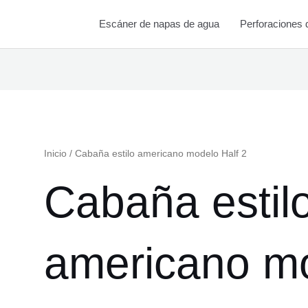
Escáner de napas de agua
Perforaciones 
Inicio
/ Cabaña estilo americano modelo Half 2
Cabaña estil
americano mo